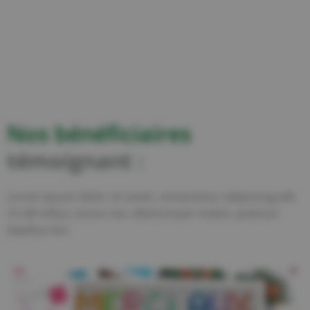
Nos
bénéficiaires
témoignant
:
Lorem ipsum dolor sit amet, consectetur adipiscing elit.
Ut elit tellus, luctus nec ullamcorper mattis, pulvinar
dapibus leo.