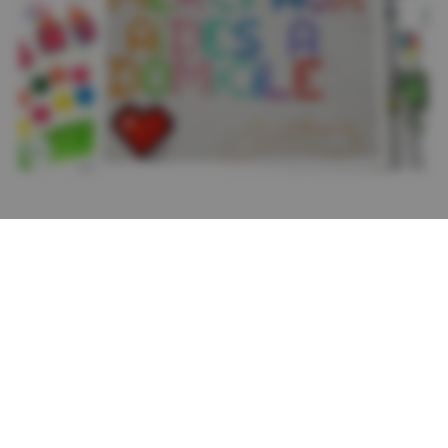
Retrouvez ICI tous les
Retrouvez ICI tous les
postes de la Fédération
postes ADMR à pourvoir
ADMR
au niveau National